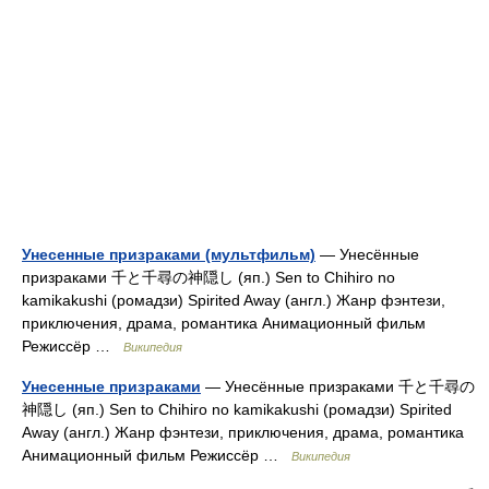
Унесенные призраками (мультфильм)
— Унесённые
призраками 千と千尋の神隠し (яп.) Sen to Chihiro no
kamikakushi (ромадзи) Spirited Away (англ.) Жанр фэнтези,
приключения, драма, романтика Анимационный фильм
Режиссёр …
Википедия
Унесенные призраками
— Унесённые призраками 千と千尋の
神隠し (яп.) Sen to Chihiro no kamikakushi (ромадзи) Spirited
Away (англ.) Жанр фэнтези, приключения, драма, романтика
Анимационный фильм Режиссёр …
Википедия