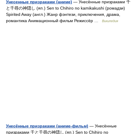
Унесенные призраками (аниме)
— Унесённые призраками 千
と千尋の神隠し (яп.) Sen to Chihiro no kamikakushi (ромадзи)
Spirited Away (англ.) Жанр фэнтези, приключения, драма,
романтика Анимационный фильм Режиссёр …
Википедия
Унесённые призраками (аниме-фильм)
— Унесённые
призраками 千と千尋の神隠し (яп.) Sen to Chihiro no