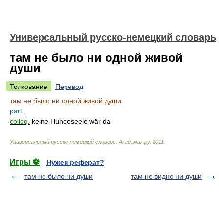
Универсальный русско-немецкий словарь
там не было ни одной живой
души
Толкование
Перевод
там не было ни одной живой души
part.
colloq.
keine Hundeseele wär da
Универсальный русско-немецкий словарь
.
Академик.ру
.
2011
.
Игры ⚽
Нужен реферат?
там не было ни души
там не видно ни души