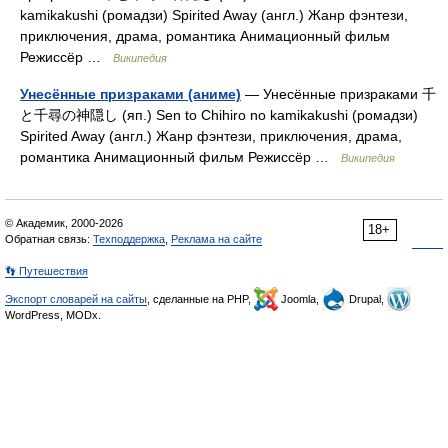
kamikakushi (ромадзи) Spirited Away (англ.) Жанр фэнтези,
приключения, драма, романтика Анимационный фильм
Режиссёр …
Википедия
Унесённые призраками (аниме)
— Унесённые призраками 千
と千尋の神隠し (яп.) Sen to Chihiro no kamikakushi (ромадзи)
Spirited Away (англ.) Жанр фэнтези, приключения, драма,
романтика Анимационный фильм Режиссёр …
Википедия
© Академик, 2000-2026
18+
Обратная связь:
Техподдержка
,
Реклама на сайте
👣 Путешествия
Экспорт словарей на сайты
, сделанные на PHP,
Joomla,
Drupal,
WordPress, MODx.