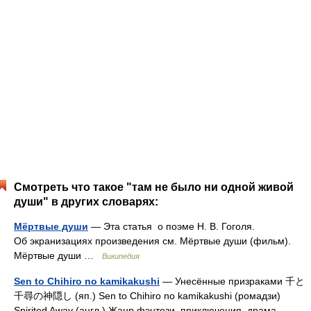
Смотреть что такое "там не было ни одной живой
души" в других словарях:
Мёртвые души
— Эта статья о поэме Н. В. Гоголя.
Об экранизациях произведения см. Мёртвые души (фильм).
Мёртвые души …
Википедия
Sen to Chihiro no kamikakushi
— Унесённые призраками 千と
千尋の神隠し (яп.) Sen to Chihiro no kamikakushi (ромадзи)
Spirited Away (англ.) Жанр фэнтези, приключения, драма,