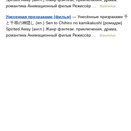
романтика Анимационный фильм Режиссёр …
Википедия
Унесенная призраками (фильм)
— Унесённые призраками 千
と千尋の神隠し (яп.) Sen to Chihiro no kamikakushi (ромадзи)
Spirited Away (англ.) Жанр фэнтези, приключения, драма,
романтика Анимационный фильм Режиссёр …
Википедия